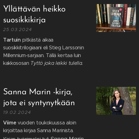
Yllättävän heikko
suosikkikirja
25.03.2024
Tartuin
pitkästä aikaa
suosikkitrilogiaani eli Stieg Larssonin
Millennium-sarjaan. Tällä kertaa luin
kakkososan
Tyttö joka leikki tulella
.
Sanna Marin -kirja,
jota ei syntynytkään
19.02.2024
Viime
vuoden toukokuussa aloin
kirjoittaa kirjaa Sanna Marinista.
Sanna Marin