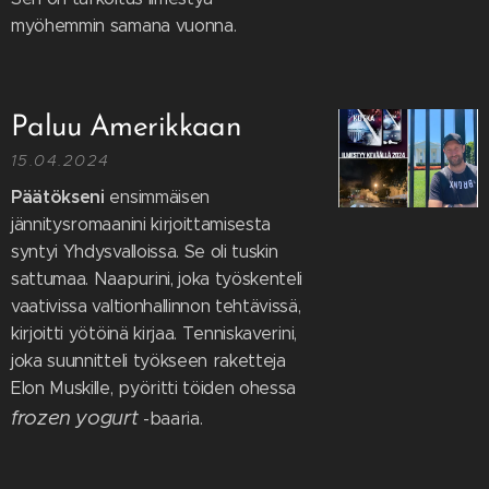
myöhemmin samana vuonna.
Paluu Amerikkaan
15.04.2024
Päätökseni
ensimmäisen
jännitysromaanini kirjoittamisesta
syntyi Yhdysvalloissa. Se oli tuskin
sattumaa. Naapurini, joka työskenteli
vaativissa valtionhallinnon tehtävissä,
kirjoitti yötöinä kirjaa. Tenniskaverini,
joka suunnitteli työkseen raketteja
Elon Muskille, pyöritti töiden ohessa
frozen yogurt
-baaria.