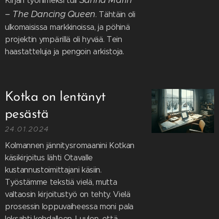
Kirjan työnimeksi tuli
– The Dancing Queen
. Tähtäin oli
ulkomaisissa markkinoissa, ja pöhinä
projektin ympärillä oli hyvää. Tein
haastatteluja ja pengoin arkistoja.
Kotka on lentänyt
pesästä
24.01.2024
Kolmannen jännitysromaanini Kotkan
käsikirjoitus lähti Otavalle
kustannustoimittajani käsiin.
Työstämme tekstiä vielä, mutta
valtaosin kirjoitustyö on tehty. Vielä
prosessin loppuvaiheessa moni pala
loksahti kohdalleen. Luulen, että