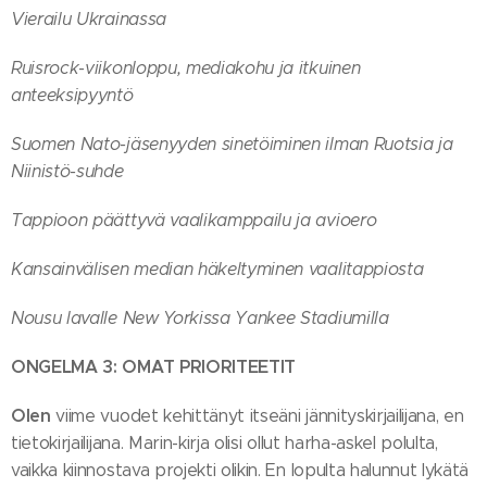
Vierailu Ukrainassa
Ruisrock-viikonloppu, mediakohu ja itkuinen
anteeksipyyntö
Suomen Nato-jäsenyyden sinetöiminen ilman Ruotsia ja
Niinistö-suhde
Tappioon päättyvä vaalikamppailu ja avioero
Kansainvälisen median häkeltyminen vaalitappiosta
Nousu lavalle New Yorkissa Yankee Stadiumilla
ONGELMA 3: OMAT PRIORITEETIT
Olen
viime vuodet kehittänyt itseäni jännityskirjailijana, en
tietokirjailijana. Marin-kirja olisi ollut harha-askel polulta,
vaikka kiinnostava projekti olikin. En lopulta halunnut lykätä