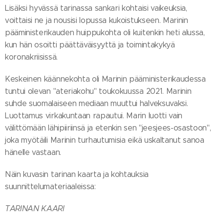
Lisäksi hyvässä tarinassa sankari kohtaisi vaikeuksia,
voittaisi ne ja nousisi lopussa kukoistukseen. Marinin
pääministerikauden huippukohta oli kuitenkin heti alussa,
kun hän osoitti päättäväisyyttä ja toimintakykyä
koronakriisissä.
Keskeinen käännekohta oli Marinin pääministerikaudessa
tuntui olevan "ateriakohu" toukokuussa 2021. Marinin
suhde suomalaiseen mediaan muuttui halveksuvaksi.
Luottamus virkakuntaan rapautui. Marin luotti vain
välittömään lähipiiriinsä ja etenkin sen "jeesjees-osastoon",
joka myötäili Marinin turhautumisia eikä uskaltanut sanoa
hänelle vastaan.
Näin kuvasin tarinan kaarta ja kohtauksia
suunnittelumateriaaleissa:
TARINAN KAARI