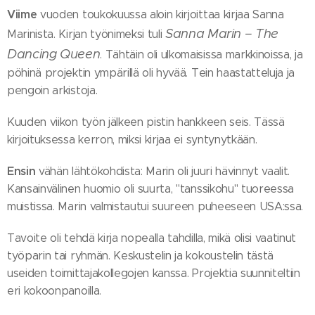
Viime
vuoden toukokuussa aloin kirjoittaa kirjaa Sanna
Sanna Marin – The
Marinista. Kirjan työnimeksi tuli
Dancing Queen
. Tähtäin oli ulkomaisissa markkinoissa, ja
pöhinä projektin ympärillä oli hyvää. Tein haastatteluja ja
pengoin arkistoja.
Kuuden viikon työn jälkeen pistin hankkeen seis. Tässä
kirjoituksessa kerron, miksi kirjaa ei syntynytkään.
Ensin
vähän lähtökohdista: Marin oli juuri hävinnyt vaalit.
Kansainvälinen huomio oli suurta, "tanssikohu" tuoreessa
muistissa. Marin valmistautui suureen puheeseen USA:ssa.
Tavoite oli tehdä kirja nopealla tahdilla, mikä olisi vaatinut
työparin tai ryhmän. Keskustelin ja kokoustelin tästä
useiden toimittajakollegojen kanssa. Projektia suunniteltiin
eri kokoonpanoilla.