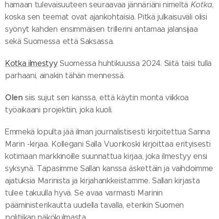
hamaan tulevaisuuteen seuraavaa jännäriäni nimeltä
Kotka
,
koska sen teemat ovat ajankohtaisia. Pitkä julkaisuväli olisi
syönyt kahden ensimmäisen trillerini antamaa jalansijaa
sekä Suomessa että Saksassa.
Kotka ilmestyy
Suomessa huhtikuussa 2024. Siitä taisi tulla
parhaani, ainakin tähän mennessä.
Olen
siis sujut sen kanssa, että käytin monta viikkoa
työaikaani projektiin, joka kuoli.
Emmekä lopulta jää ilman journalistisesti kirjoitettua Sanna
Marin -kirjaa. Kollegani Salla Vuorikoski kirjoittaa erityisesti
kotimaan markkinoille suunnattua kirjaa, joka ilmestyy ensi
syksynä. Tapasimme Sallan kanssa äskettäin ja vaihdoimme
ajatuksia Marinista ja kirjahankkeistamme. Sallan kirjasta
tulee takuulla hyvä. Se avaa varmasti Marinin
pääministerikautta uudella tavalla, etenkin Suomen
politiikan näkökulmasta.