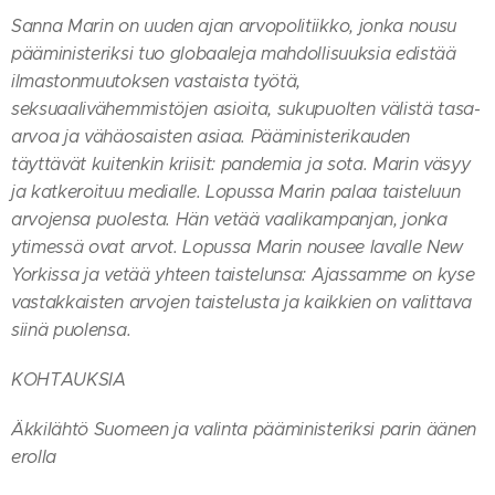
Sanna Marin on uuden ajan arvopolitiikko, jonka nousu
pääministeriksi tuo globaaleja mahdollisuuksia edistää
ilmastonmuutoksen vastaista työtä,
seksuaalivähemmistöjen asioita, sukupuolten välistä tasa-
arvoa ja vähäosaisten asiaa. Pääministerikauden
täyttävät kuitenkin kriisit: pandemia ja sota. Marin väsyy
ja katkeroituu medialle. Lopussa Marin palaa taisteluun
arvojensa puolesta. Hän vetää vaalikampanjan, jonka
ytimessä ovat arvot. Lopussa Marin nousee lavalle New
Yorkissa ja vetää yhteen taistelunsa: Ajassamme on kyse
vastakkaisten arvojen taistelusta ja kaikkien on valittava
siinä puolensa.
KOHTAUKSIA
Äkkilähtö Suomeen ja valinta pääministeriksi parin äänen
erolla