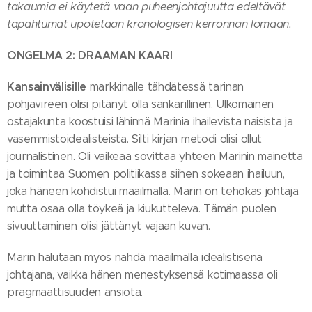
takaumia ei käytetä vaan puheenjohtajuutta edeltävät
tapahtumat upotetaan kronologisen kerronnan lomaan.
ONGELMA 2: DRAAMAN KAARI
Kansainvälisille
markkinalle tähdätessä tarinan
pohjavireen olisi pitänyt olla sankarillinen. Ulkomainen
ostajakunta koostuisi lähinnä Marinia ihailevista naisista ja
vasemmistoidealisteista. Silti kirjan metodi olisi ollut
journalistinen. Oli vaikeaa sovittaa yhteen Marinin mainetta
ja toimintaa Suomen politiikassa siihen sokeaan ihailuun,
joka häneen kohdistui maailmalla. Marin on tehokas johtaja,
mutta osaa olla töykeä ja kiukutteleva. Tämän puolen
sivuuttaminen olisi jättänyt vajaan kuvan.
Marin halutaan myös nähdä maailmalla idealistisena
johtajana, vaikka hänen menestyksensä kotimaassa oli
pragmaattisuuden ansiota.