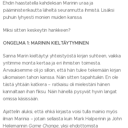
Ehdin haastatella kahdeksan Marinin uraa ja
pääministerikautta läheltä seurannutta ihmistä. Lisäksi
puhuin lyhyesti monien muiden kanssa.
Miksi sitten keskeytin hankkeen?
ONGELMA 1: MARININ KIELTÄYTYMINEN
Sanna Marin kieltäytyi yhteistyöstä kirjan suhteen, vaikka
yritimme monta kertaa ja eri ihmisten toimesta.
Arvauksemme oli jo silloin, että hän tulee tekemään kirjan
ulkomaisen tahon kanssa. Näin sitten tapahtuikin. En ole
tästä yhtään katkera – ratkaisu oli mielestäni hänen
kannaltaan ihan fiksu. Näin hänellä pysyvät hyvin langat
omissa käsissään.
Ajattelin aluksi, että ehkä kirjasta voisi tulla mainio myös
ilman Marinia – jotain sellaista kuin Mark Halperinin ja John
Heilemannin
Game Change
, yksi ehdottomista